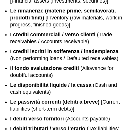
[Financial assets (investments, securities)]
Le rimanenze (materie prime, semilavorati,
prodotti finiti)
[Inventory (raw materials, work in
progress, finished goods)]
I crediti commerciali / verso clienti
(Trade
receivables / Accounts receivable)
I crediti iscritti in sofferenza / inadempienza
(Non-performing loans / Defaulted receivables)
Il fondo svalutazione crediti
(Allowance for
doubtful accounts)
Le disponibilità liquide / la cassa
(Cash and
cash equivalents)
Le passività correnti (debiti a breve)
[Current
liabilities (short-term debts)]
I debiti verso fornitori
(Accounts payable)
I debiti tributari / verso l’erario
(Tax liabilities)