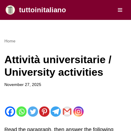
tuttoinitaliano
Skip
to
content
Home
Attività universitarie /
University activities
November 27, 2025
Read the paragraph, then answer the following