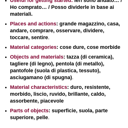
Useful for getting started:
Ieri sono andato… /
Ho comprato… / Posso dividerle in base ai
materiali.
Places and actions
: grande magazzino, casa,
andare, comprare, osservare, dividere,
toccare, sentire
.
Material categories
: cose dure, cose morbide
Objects and materials
: tazza (di ceramica),
tagliere (di legno), pentola (di metallo),
pantofole (suola di plastica, tessuto),
asciugamano (di spugna)
.
Material characteristics
: duro, resistente,
morbido, liscio, ruvido, brillante, caldo,
assorbente, piacevole
Parts of objects
: superficie, suola, parte
superiore, pelle
.