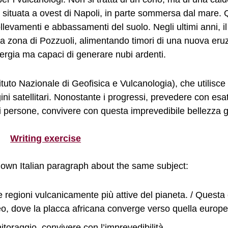
ituata a ovest di Napoli, in parte sommersa dal mare. Qu
llevamenti e abbassamenti del suolo. Negli ultimi anni, i
lla zona di Pozzuoli, alimentando timori di una nuova eru
ergia ma capaci di generare nubi ardenti.
stituto Nazionale di Geofisica e Vulcanologia), che utilisc
ini satellitari. Nonostante i progressi, prevedere con es
i di persone, convivere con questa imprevedibile bellezza 
Writing exercise
r own Italian paragraph about the same subject:
le regioni vulcanicamente più attive del pianeta. / Questa 
o, dove la placca africana converge verso quella europe
toraggio, convivere con l’imprevedibilità