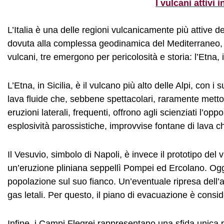
I vulcani attivi 
L’Italia è una delle regioni vulcanicamente più attive d
dovuta alla complessa geodinamica del Mediterraneo, 
vulcani, tre emergono per pericolosità e storia: l’Etna, 
L’Etna, in Sicilia, è il vulcano più alto delle Alpi, con 
lava fluide che, sebbene spettacolari, raramente metto
eruzioni laterali, frequenti, offrono agli scienziati l’
esplosività parossistiche, improvvise fontane di lava c
Il Vesuvio, simbolo di Napoli, è invece il prototipo de
un’eruzione pliniana seppellì Pompei ed Ercolano. Ogg
popolazione sul suo fianco. Un’eventuale ripresa dell
gas letali. Per questo, il piano di evacuazione è consid
Infine, i Campi Flegrei rappresentano una sfida unica p