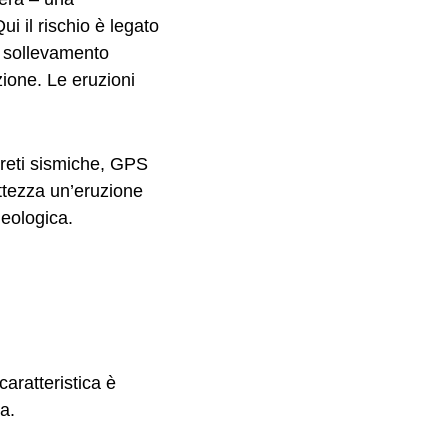
i il rischio è legato
l sollevamento
zione. Le eruzioni
e reti sismiche, GPS
attezza un’eruzione
geologica.
caratteristica è
a.