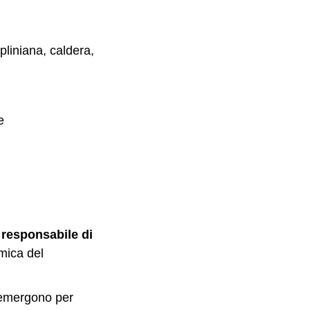
 pliniana, caldera,
e
 responsabile di
mica del
 emergono per