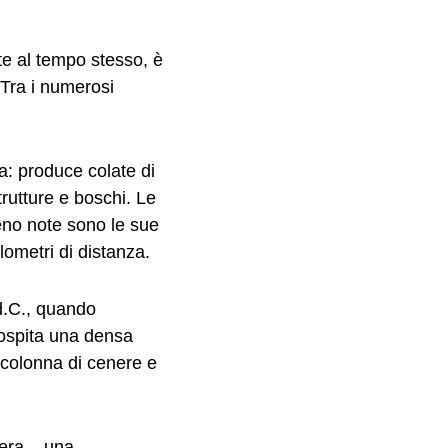
nte al tempo stesso, è
Tra i numerosi
va: produce colate di
rutture e boschi. Le
Meno note sono le sue
lometri di distanza.
 d.C., quando
 ospita una densa
 colonna di cenere e
dera – una