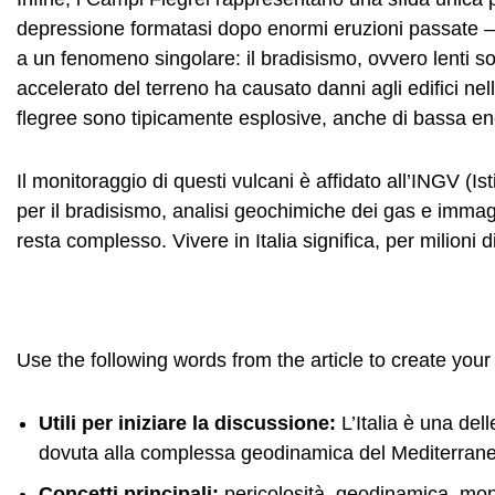
depressione formatasi dopo enormi eruzioni passate – s
a un fenomeno singolare: il bradisismo, ovvero lenti so
accelerato del terreno ha causato danni agli edifici ne
flegree sono tipicamente esplosive, anche di bassa en
Il monitoraggio di questi vulcani è affidato all’INGV (I
per il bradisismo, analisi geochimiche dei gas e immag
resta complesso. Vivere in Italia significa, per milion
Use the following words from the article to create you
Utili per iniziare la discussione:
L’Italia è una del
dovuta alla complessa geodinamica del Mediterrane
Concetti principali:
pericolosità, geodinamica, moni