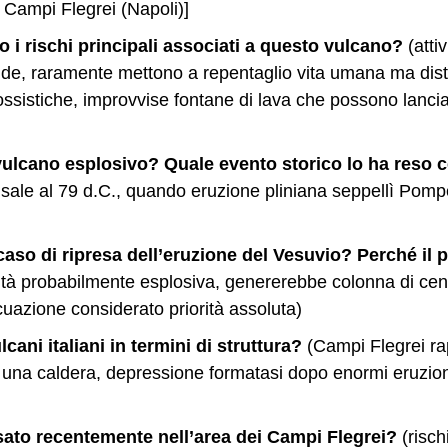
), Campi Flegrei (Napoli)]
no i rischi principali associati a questo vulcano?
(attiv
luide, raramente mettono a repentaglio vita umana ma di
rossistiche, improvvise fontane di lava che possono lanc
 vulcano esplosivo? Quale evento storico lo ha reso 
risale al 79 d.C., quando eruzione pliniana seppellì Pomp
 caso di ripresa dell’eruzione del Vesuvio? Perché il 
vità probabilmente esplosiva, genererebbe colonna di cene
uazione considerato priorità assoluta)
lcani italiani in termini di struttura?
(Campi Flegrei ra
i una caldera, depressione formatasi dopo enormi eruzion
ato recentemente nell’area dei Campi Flegrei?
(risch