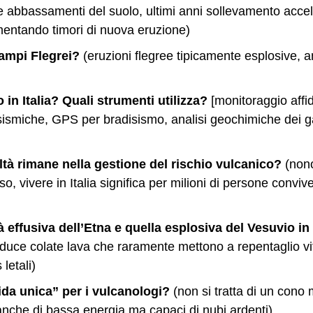
e abbassamenti del suolo, ultimi anni sollevamento accel
imentando timori di nuova eruzione)
Campi Flegrei?
(eruzioni flegree tipicamente esplosive, 
in Italia? Quali strumenti utilizza?
[monitoraggio affid
i sismiche, GPS per bradisismo, analisi geochimiche dei 
oltà rimane nella gestione del rischio vulcanico?
(non
 vivere in Italia significa per milioni di persone conviv
à effusiva dell’Etna e quella esplosiva del Vesuvio in 
roduce colate lava che raramente mettono a repentaglio 
letali)
ida unica” per i vulcanologi?
(non si tratta di un cono 
anche di bassa energia ma capaci di nubi ardenti)