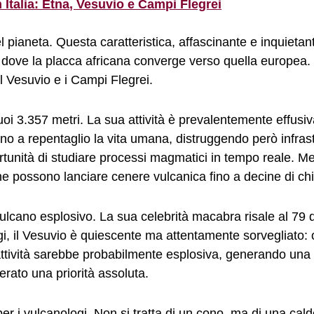
in Italia: Etna, Vesuvio e Campi Flegrei
el pianeta. Questa caratteristica, affascinante e inquieta
dove la placca africana converge verso quella europea. 
il Vesuvio e i Campi Flegrei.
i suoi 3.357 metri. La sua attività è prevalentemente effusi
no a repentaglio la vita umana, distruggendo però infrast
opportunità di studiare processi magmatici in tempo reale. 
he possono lanciare cenere vulcanica fino a decine di chi
l vulcano esplosivo. La sua celebrità macabra risale al 79
i, il Vesuvio è quiescente ma attentamente sorvegliato:
’attività sarebbe probabilmente esplosiva, generando una
erato una priorità assoluta.
er i vulcanologi. Non si tratta di un cono, ma di una cal