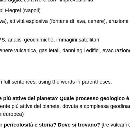
i Flegrei (Napoli)
lava), attività esplosiva (fontane di lava, cenere), eruzione
S, analisi geochimiche, immagini satellitari
cenere vulcanica, gas letali, danni agli edifici, evacuazion
in full sentences, using the words in parentheses.
te più attive del pianeta? Quale processo geologico è
mente più attive del pianeta, dovuta a complessa geodina
a europea)
r pericolosità e storia? Dove si trovano?
[tre vulcani