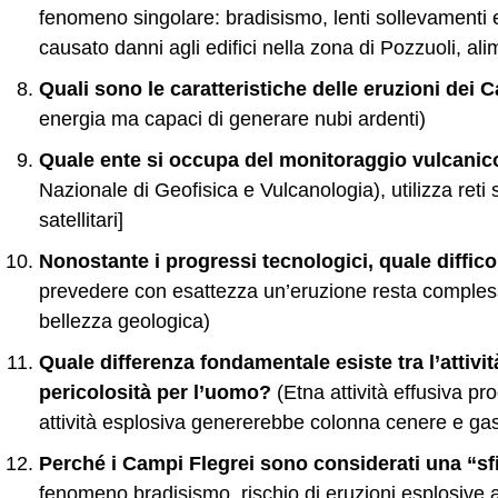
fenomeno singolare: bradisismo, lenti sollevamenti 
causato danni agli edifici nella zona di Pozzuoli, al
Quali sono le caratteristiche delle eruzioni dei 
energia ma capaci di generare nubi ardenti)
Quale ente si occupa del monitoraggio vulcanico 
Nazionale di Geofisica e Vulcanologia), utilizza ret
satellitari]
Nonostante i progressi tecnologici, quale diffic
prevedere con esattezza un’eruzione resta complesso,
bellezza geologica)
Quale differenza fondamentale esiste tra l’attivit
pericolosità per l’uomo?
(Etna attività effusiva p
attività esplosiva genererebbe colonna cenere e gas 
Perché i Campi Flegrei sono considerati una “sf
fenomeno bradisismo, rischio di eruzioni esplosive 