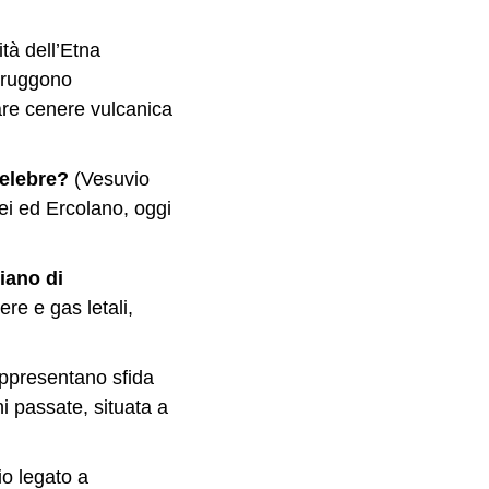
ità dell’Etna
struggono
iare cenere vulcanica
celebre?
(Vesuvio
ei ed Ercolano, oggi
piano di
re e gas letali,
ppresentano sfida
i passate, situata a
io legato a