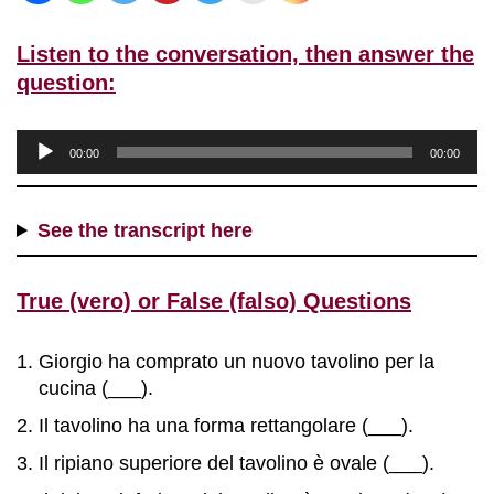
Listen to the conversation, then answer the
question:
A
00:00
00:00
u
d
i
See the transcript here
o
P
True (vero) or False (falso) Questions
l
a
y
Giorgio ha comprato un nuovo tavolino per la
e
cucina (___).
r
Il tavolino ha una forma rettangolare (___).
Il ripiano superiore del tavolino è ovale (___).