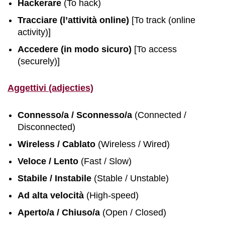
Hackerare
(To hack)
Tracciare (l’attività online)
[To track (online
activity)]
Accedere (in modo sicuro)
[To access
(securely)]
Aggettivi (adjecties)
Connesso/a / Sconnesso/a
(Connected /
Disconnected)
Wireless / Cablato
(Wireless / Wired)
Veloce / Lento
(Fast / Slow)
Stabile / Instabile
(Stable / Unstable)
Ad alta velocità
(High-speed)
Aperto/a / Chiuso/a
(Open / Closed)