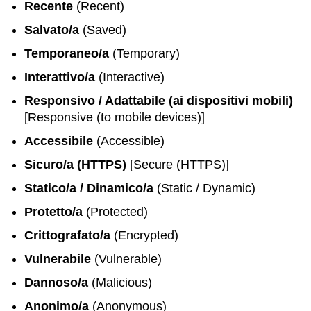
Recente
(Recent)
Salvato/a
(Saved)
Temporaneo/a
(Temporary)
Interattivo/a
(Interactive)
Responsivo / Adattabile (ai dispositivi mobili)
[Responsive (to mobile devices)]
Accessibile
(Accessible)
Sicuro/a (HTTPS)
[Secure (HTTPS)]
Statico/a / Dinamico/a
(Static / Dynamic)
Protetto/a
(Protected)
Crittografato/a
(Encrypted)
Vulnerabile
(Vulnerable)
Dannoso/a
(Malicious)
Anonimo/a
(Anonymous)