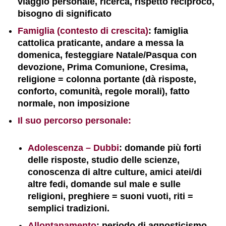
viaggio personale, ricerca, rispetto reciproco,
bisogno di significato
Famiglia (contesto di crescita)
: famiglia
cattolica praticante, andare a messa la
domenica, festeggiare Natale/Pasqua con
devozione, Prima Comunione, Cresima,
religione = colonna portante (dà risposte,
conforto, comunità, regole morali), fatto
normale, non imposizione
Il suo percorso personale:
Adolescenza – Dubbi
: domande più forti
delle risposte, studio delle scienze,
conoscenza di altre culture, amici atei/di
altre fedi, domande sul male e sulle
religioni, preghiere = suoni vuoti, riti =
semplici tradizioni.
Allontanamento
: periodo di agnosticismo,