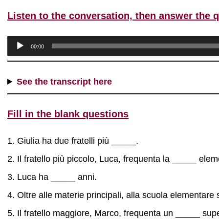
Listen to the conversation, then answer the 
A
00:00
u
d
See the transcript here
i
o
P
Fill in the blank questions
l
a
Giulia ha due fratelli più _____.
y
Il fratello più piccolo, Luca, frequenta la _____ ele
e
r
Luca ha _____ anni.
Oltre alle materie principali, alla scuola elementar
Il fratello maggiore, Marco, frequenta un _____ supe