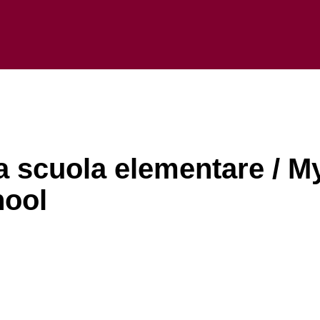
la scuola elementare / M
hool