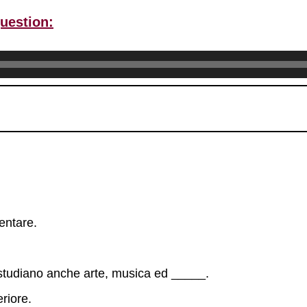
question:
mentare.
e studiano anche arte, musica ed _____.
riore.