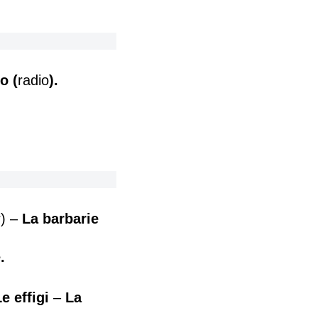
o (
radio
).
r) –
La barbarie
.
e effigi
–
La