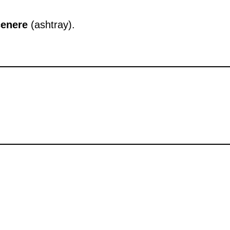
cenere
(ashtray).