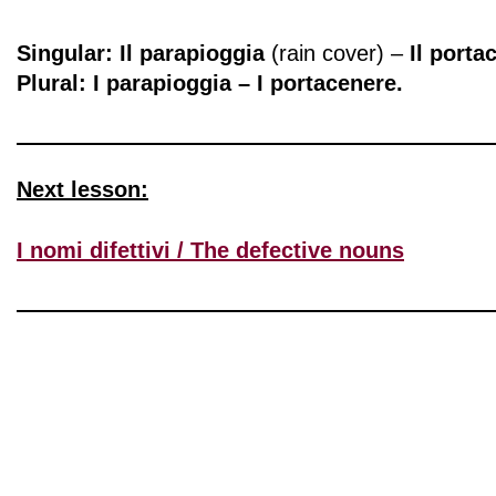
Singular: Il parapioggia
(rain cover) –
Il porta
Plural: I parapioggia – I portacenere.
Next lesson:
I nomi difettivi / The defective nouns