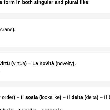
 form in both singular and plural like:
(
crane
).
virtù
(
virtue
)
– La novità
(
novelty
)
.
.
 order
) – Il sosia (
lookalike
) – Il delta (
delta
) – Il