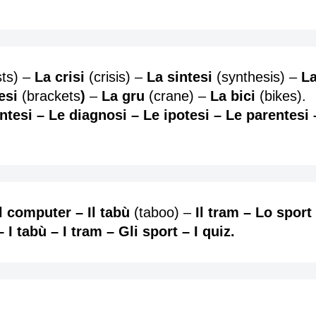
sts) –
La crisi
(crisis) –
La sintesi
(synthesis) –
La
esi
(brackets
)
–
La gru
(crane) –
La bici
(bikes).
sintesi – Le diagnosi – Le ipotesi – Le parentesi
 Il computer – Il tabù
(taboo) –
Il tram – Lo sport 
– I tabù – I tram – Gli sport – I quiz.