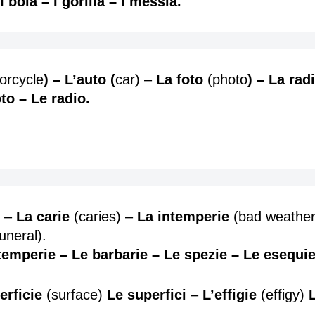
I boia – I gorilla – I messia.
orcycle
)
– L’auto
(
car) –
La foto
(photo
) – La radi
to – Le radio.
) –
La carie
(caries) –
La intemperie
(bad weathe
funeral).
ntemperie – Le barbarie – Le spezie – Le esequie
erficie
(surface)
Le superfici
–
L’effigie
(effigy)
L