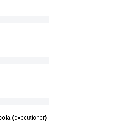
 boia (
executioner
)