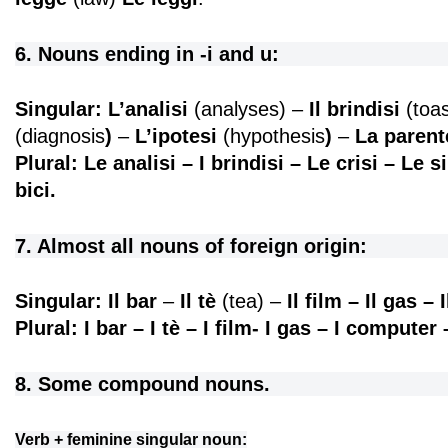
6. Nouns ending in -i and u:
Singular: L’analisi
(analyses) –
Il brindisi
(toa
(diagnosis
)
–
L’ipotesi
(hypothesis
)
–
La parent
Plural: Le analisi – I brindisi – Le crisi – Le 
bici.
7. Almost all nouns of foreign origin:
Singular: Il bar
–
Il tè
(tea) –
Il film – Il gas –
Plural: I bar – I tè – I film- I gas – I computer 
8. Some compound nouns.
Verb + feminine singular noun: