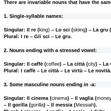
There are invariable nouns that have the same
1. Single-syllable names:
Singular: Il re (
king)
– Lo sci (
skiing
) – La gru 
Plural: I re – Gli sci – Le gru.
2. Nouns ending with a stressed vowel:
Singular: Il caffè
(
coffee
)
– La città
(
city
)
– La 
Plural: I caffè – Le città – Le virtù – Le novità
3. Some masculine nouns ending in -a:
Singular: Il cinema (
cinema
) – Il vaglia (
money
– Il gorilla (
gorilla
) – Il messia (
Messiah
).