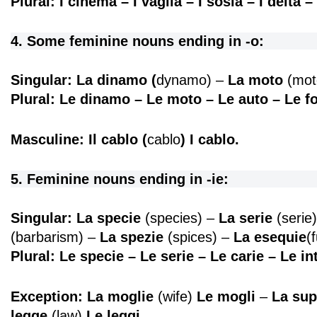
Plural: I cinema – I vaglia – I sosia – I delta – 
4. Some feminine nouns ending in -o:
Singular: La dinamo
(
dynamo) –
La moto
(mot
Plural: Le dinamo – Le moto – Le auto – Le fo
Masculine: Il cablo (
cablo
) I cablo.
5. Feminine nouns ending in -ie:
Singular: La specie
(species) –
La serie
(serie
(barbarism) –
La spezie
(spices) –
La esequie
(
Plural: Le specie – Le serie – Le carie – Le i
Exception: La moglie
(wife)
Le mogli
–
La sup
legge
(law)
Le leggi
.