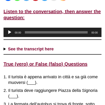
Listen to the conversation, then answer the
question:
A
00:00
00:00
u
d
i
See the transcript here
o
P
True (vero) or False (falso) Questions
l
a
y
Il turista è appena arrivato in città e sa già come
e
muoversi (___).
r
Il turista deve raggiungere Piazza della Signoria
(___).
La fermata dell’autobus si trova di fronte, sotto