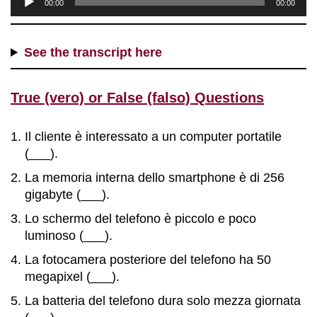
00:00
00:00
u
d
i
See the transcript here
o
P
True (vero) or False (falso) Questions
l
a
y
Il cliente è interessato a un computer portatile
e
(___).
r
La memoria interna dello smartphone è di 256
gigabyte (___).
Lo schermo del telefono è piccolo e poco
luminoso (___).
La fotocamera posteriore del telefono ha 50
megapixel (___).
La batteria del telefono dura solo mezza giornata