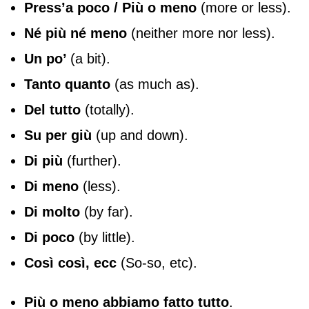
Press’a poco
/ Più o meno
(more or less).
Né più né meno
(neither more nor less).
Un po’
(a bit).
Tanto quanto
(as much as).
Del tutto
(totally).
Su per giù
(up and down).
Di più
(further).
Di meno
(less).
Di molto
(by far).
Di poco
(by little).
Così così, ecc
(So-so, etc).
Più o meno abbiamo fatto tutto
.